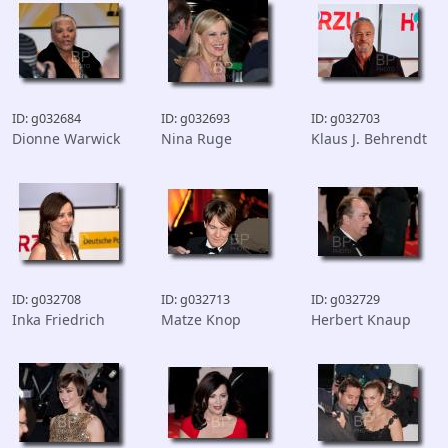
ID: g032684
ID: g032693
ID: g032703
Dionne Warwick
Nina Ruge
Klaus J. Behrendt
ID: g032708
ID: g032713
ID: g032729
Inka Friedrich
Matze Knop
Herbert Knaup