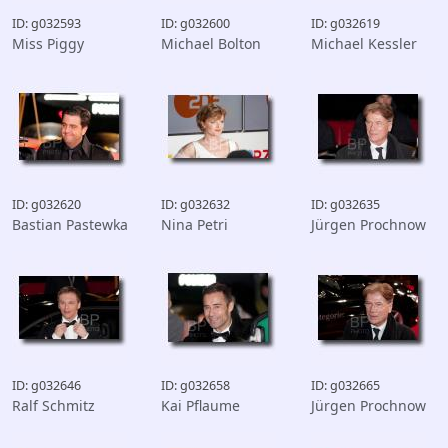
ID: g032593
ID: g032600
ID: g032619
Miss Piggy
Michael Bolton
Michael Kessler
ID: g032620
ID: g032632
ID: g032635
Bastian Pastewka
Nina Petri
Jürgen Prochnow
ID: g032646
ID: g032658
ID: g032665
Ralf Schmitz
Kai Pflaume
Jürgen Prochnow