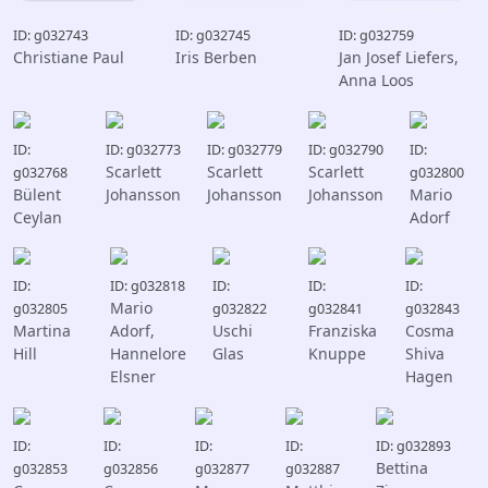
ID: g032743
ID: g032745
ID: g032759
Christiane Paul
Iris Berben
Jan Josef Liefers,
Anna Loos
ID:
ID: g032773
ID: g032779
ID: g032790
ID:
Scarlett
Scarlett
Scarlett
g032768
g032800
Bülent
Johansson
Johansson
Johansson
Mario
Ceylan
Adorf
ID:
ID: g032818
ID:
ID:
ID:
Mario
g032805
g032822
g032841
g032843
Martina
Adorf,
Uschi
Franziska
Cosma
Hill
Hannelore
Glas
Knuppe
Shiva
Elsner
Hagen
ID:
ID:
ID:
ID:
ID: g032893
Bettina
g032853
g032856
g032877
g032887