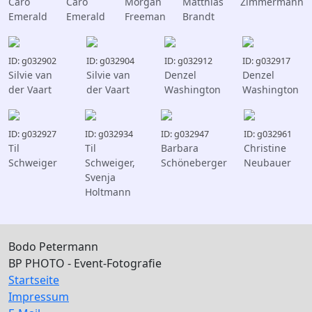
Caro
Caro
Morgan
Matthias
Zimmermann
Emerald
Emerald
Freeman
Brandt
ID: g032902
ID: g032904
ID: g032912
ID: g032917
Silvie van
Silvie van
Denzel
Denzel
der Vaart
der Vaart
Washington
Washington
ID: g032927
ID: g032934
ID: g032947
ID: g032961
Til
Til
Barbara
Christine
Schweiger
Schweiger,
Schöneberger
Neubauer
Svenja
Holtmann
Bodo Petermann
BP PHOTO - Event-Fotografie
Startseite
Impressum