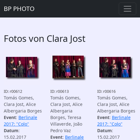
BP PHOTO
Fotos von Clara Jost
ID: r00612
ID: r00613
ID: r00616
Tomás Gomes,
Tomás Gomes,
Tomás Gomes,
Clara Jost, Alice
Clara Jost, Alice
Clara Jost, Alice
Albergaria Borges
Albergaria
Albergaria Borges
Event
:
Berlinale
Borges, Teresa
Event
:
Berlinale
2017: "Colo"
Villaverde, João
2017: "Colo"
Datum
:
Pedro Vaz
Datum
:
15.02.2017
Event
:
Berlinale
15.02.2017