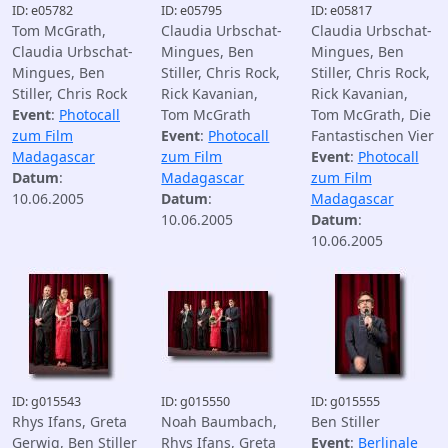
ID: e05782
ID: e05795
ID: e05817
Tom McGrath,
Claudia Urbschat-
Claudia Urbschat-
Claudia Urbschat-
Mingues, Ben
Mingues, Ben
Mingues, Ben
Stiller, Chris Rock,
Stiller, Chris Rock,
Stiller, Chris Rock
Rick Kavanian,
Rick Kavanian,
Event
:
Photocall
Tom McGrath
Tom McGrath, Die
zum Film
Event
:
Photocall
Fantastischen Vier
Madagascar
zum Film
Event
:
Photocall
Datum
:
Madagascar
zum Film
10.06.2005
Datum
:
Madagascar
10.06.2005
Datum
:
10.06.2005
ID: g015543
ID: g015550
ID: g015555
Rhys Ifans, Greta
Noah Baumbach,
Ben Stiller
Gerwig, Ben Stiller
Rhys Ifans, Greta
Event
:
Berlinale