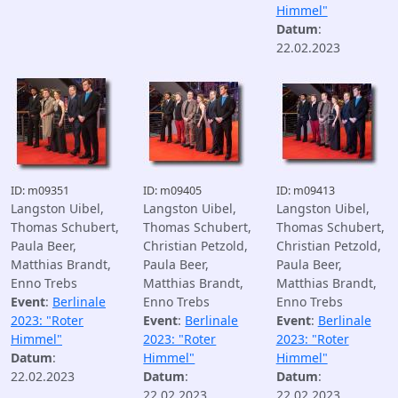
Himmel"
Datum
:
22.02.2023
ID: m09351
ID: m09405
ID: m09413
Langston Uibel,
Langston Uibel,
Langston Uibel,
Thomas Schubert,
Thomas Schubert,
Thomas Schubert,
Paula Beer,
Christian Petzold,
Christian Petzold,
Matthias Brandt,
Paula Beer,
Paula Beer,
Enno Trebs
Matthias Brandt,
Matthias Brandt,
Event
:
Berlinale
Enno Trebs
Enno Trebs
2023: "Roter
Event
:
Berlinale
Event
:
Berlinale
Himmel"
2023: "Roter
2023: "Roter
Datum
:
Himmel"
Himmel"
22.02.2023
Datum
:
Datum
:
22.02.2023
22.02.2023