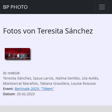
BP PHOTO
Fotos von Teresita Sánchez
ID: m08228
Teresita Sánchez, Iazua Larios, Naíma Sentíes, Lila Avilés,
Montserrat Marañon, Tatiana Graullera, Louise Riousse
Event
:
Berlinale 2023: "Tótem"
Datum
: 20.02.2023