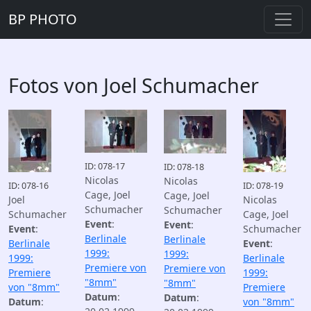
BP PHOTO
Fotos von Joel Schumacher
ID: 078-17
ID: 078-18
Nicolas
Nicolas
ID: 078-16
ID: 078-19
Cage, Joel
Cage, Joel
Joel
Nicolas
Schumacher
Schumacher
Schumacher
Cage, Joel
Event
:
Event
:
Event
:
Schumacher
Berlinale
Berlinale
Berlinale
Event
:
1999:
1999:
1999:
Berlinale
Premiere von
Premiere von
Premiere
1999:
"8mm"
"8mm"
von "8mm"
Premiere
Datum
:
Datum
:
Datum
:
von "8mm"