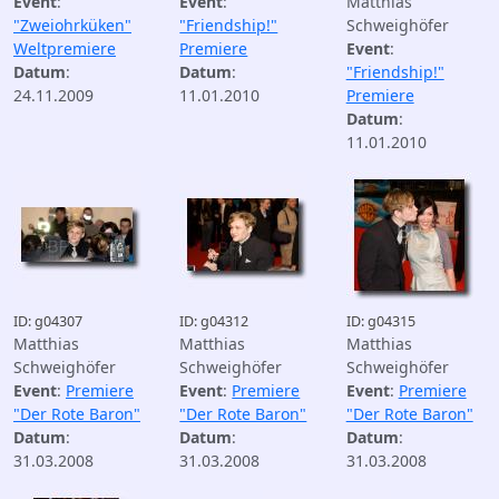
Event
:
Event
:
Matthias
"Zweiohrküken"
"Friendship!"
Schweighöfer
Weltpremiere
Premiere
Event
:
Datum
:
Datum
:
"Friendship!"
24.11.2009
11.01.2010
Premiere
Datum
:
11.01.2010
ID: g04307
ID: g04312
ID: g04315
Matthias
Matthias
Matthias
Schweighöfer
Schweighöfer
Schweighöfer
Event
:
Premiere
Event
:
Premiere
Event
:
Premiere
"Der Rote Baron"
"Der Rote Baron"
"Der Rote Baron"
Datum
:
Datum
:
Datum
:
31.03.2008
31.03.2008
31.03.2008