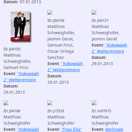
Datum
: 07.01.2013
ID: j04109
ID: j04127
Matthias
Matthias
Schweighöfer,
Schweighöfer,
Jasmin Gerat,
Jasmin Gerat
Samuel Finzi,
Event
:
"Kokowääh
ID: j04105
Oscar Ortega
2" Weltpremiere
Matthias
Sanchez
Datum
:
Schweighöfer,
Event
:
"Kokowääh
29.01.2013
Samuel Finzi
2" Weltpremiere
Event
:
"Kokowääh
Datum
:
2" Weltpremiere
29.01.2013
Datum
:
29.01.2013
ID: j04166
ID: j15533
ID: m07073
Matthias
Matthias
Matthias
Schweighöfer
Schweighöfer
Schweighöfer
Event
:
"Kokowääh
Event
:
"Frau Ella"
Event
:
Berlinale