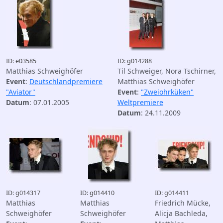
ID: e03585
ID: g014288
Matthias Schweighöfer
Til Schweiger, Nora Tschirner,
Event
:
Deutschlandpremiere
Matthias Schweighöfer
"Aviator"
Event
:
"Zweiohrküken"
Datum
: 07.01.2005
Weltpremiere
Datum
: 24.11.2009
ID: g014317
ID: g014410
ID: g014411
Matthias
Matthias
Friedrich Mücke,
Schweighöfer
Schweighöfer
Alicja Bachleda,