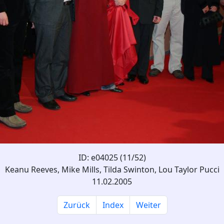
ID: e04025 (11/52)
Keanu Reeves, Mike Mills, Tilda Swinton, Lou Taylor Pucci
11.02.2005
Zurück
Index
Weiter