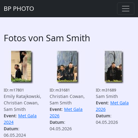
BP PHOTO
Fotos von Sam Smith
ID: m17801
ID: m31681
ID: m31689
Emily Ratajkowski,
Christian Cowan,
Sam Smith
Christian Cowan,
Sam Smith
Event
:
Met Gala
Sam Smith
Event
:
Met Gala
2026
Event
:
Met Gala
2026
Datum
:
2024
Datum
:
04.05.2026
Datum
:
04.05.2026
06.05.2024