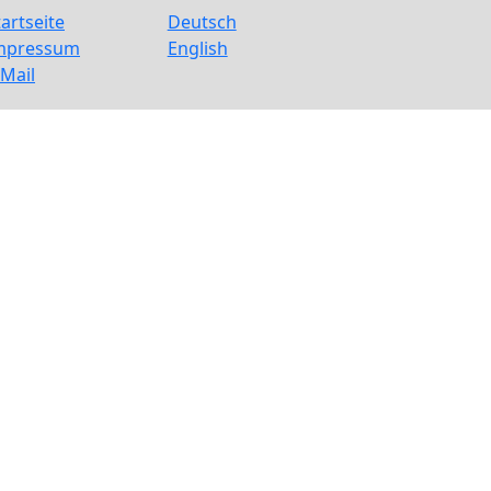
tartseite
Deutsch
mpressum
English
-Mail