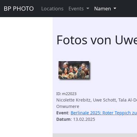
BP PHOTO
Locations
Events
Namen
Fotos von Uwe
ID: m22023
Nicolette Krebitz, Uwe Schott, Tala Al-
Onwumere
Event
:
Berlinale 2025: Roter Teppich z
Datum
: 13.02.2025