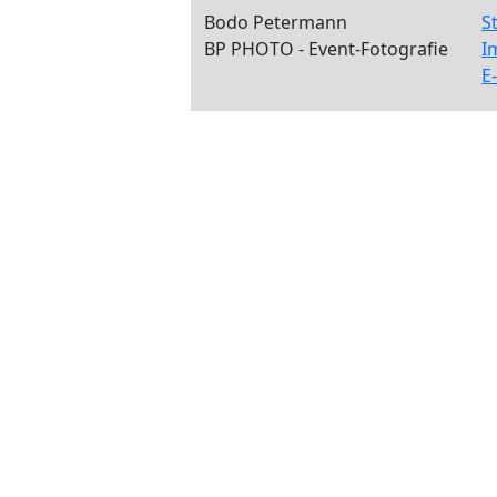
Bodo Petermann
S
BP PHOTO - Event-Fotografie
I
E