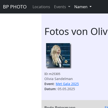
BP PHOTO
Locations
Events
Namen
Fotos von Oli
ID: m25305
Olivia Sandelman
Event
:
Met Gala 2025
Datum
: 05.05.2025
Bodo Petermann
S