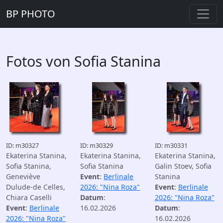
BP PHOTO
Fotos von Sofia Stanina
ID: m30327
ID: m30329
ID: m30331
Ekaterina Stanina,
Ekaterina Stanina,
Ekaterina Stanina,
Sofia Stanina,
Sofia Stanina
Galin Stoev, Sofia
Geneviève
Event
:
Berlinale
Stanina
Dulude-de Celles,
2026: "Nina Roza"
Event
:
Berlinale
Chiara Caselli
Datum
:
2026: "Nina Roza"
Event
:
Berlinale
16.02.2026
Datum
:
2026: "Nina Roza"
16.02.2026