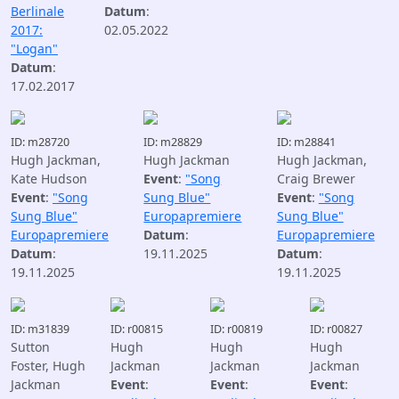
Berlinale
Datum
:
2017:
02.05.2022
"Logan"
Datum
:
17.02.2017
ID: m28720
ID: m28829
ID: m28841
Hugh Jackman,
Hugh Jackman
Hugh Jackman,
Kate Hudson
Event
:
"Song
Craig Brewer
Event
:
"Song
Sung Blue"
Event
:
"Song
Sung Blue"
Europapremiere
Sung Blue"
Europapremiere
Datum
:
Europapremiere
Datum
:
19.11.2025
Datum
:
19.11.2025
19.11.2025
ID: m31839
ID: r00815
ID: r00819
ID: r00827
Sutton
Hugh
Hugh
Hugh
Foster, Hugh
Jackman
Jackman
Jackman
Jackman
Event
:
Event
:
Event
: