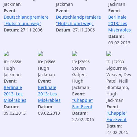
Jackman
Jackman
Jackman
Event
:
Event
:
Event
:
Deutschlandpremiere
Deutschlandpremiere
Berlinale
"Flutsch und weg"
"Flutsch und weg"
2013: Les
Datum
: 27.11.2006
Datum
: 27.11.2006
Misérables
Datum
:
09.02.2013
ID: j06558
ID: j06566
ID: j27895
ID: j27939
Hugh
Hugh
Steven
Sigourney
Jackman
Jackman
Gätjen,
Weaver, Dev
Event
:
Event
:
Hugh
Patel, Neill
Berlinale
Berlinale
Jackman
Blomkamp,
2013: Les
2013: Les
Event
:
Hugh
Misérables
Misérables
"Chappie"
Jackman
Datum
:
Datum
:
Fan-Event
Event
:
09.02.2013
09.02.2013
Datum
:
"Chappie"
27.02.2015
Fan-Event
Datum
:
27.02.2015