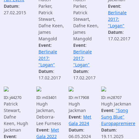
Datum
:
Parker,
Parker,
Event
:
27.02.2015
Patrick
Patrick
Berlinale
Stewart,
Stewart,
2017:
Dafne Keen,
Dafne Keen,
"Logan"
James
James
Datum
:
Mangold
Mangold
17.02.2017
Event
:
Event
:
Berlinale
Berlinale
2017:
2017:
"Logan"
"Logan"
Datum
:
Datum
:
17.02.2017
17.02.2017
ID: j44270
ID: m03401
ID: m17908
ID: m28707
Patrick
Hugh
Hugh
Hugh Jackman
Stewart,
Jackman,
Jackman
Event
:
"Song
Dafne
Deborra-
Event
:
Met
Sung Blue"
Keen, Hugh
Lee Furness
Gala 2024
Europapremiere
Jackman
Event
:
Met
Datum
:
Datum
:
Event
:
Gala 2022
06.05.2024
19.11.2025