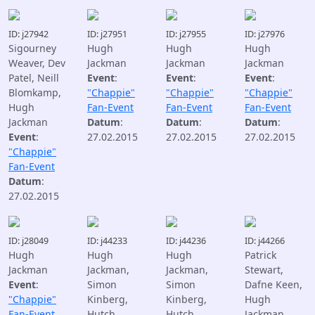
ID: j27942
ID: j27951
ID: j27955
ID: j27976
Sigourney
Hugh
Hugh
Hugh
Weaver, Dev
Jackman
Jackman
Jackman
Patel, Neill
Event
:
Event
:
Event
:
Blomkamp,
"Chappie"
"Chappie"
"Chappie"
Hugh
Fan-Event
Fan-Event
Fan-Event
Jackman
Datum
:
Datum
:
Datum
:
Event
:
27.02.2015
27.02.2015
27.02.2015
"Chappie"
Fan-Event
Datum
:
27.02.2015
ID: j28049
ID: j44233
ID: j44236
ID: j44266
Hugh
Hugh
Hugh
Patrick
Jackman
Jackman,
Jackman,
Stewart,
Event
:
Simon
Simon
Dafne Keen,
"Chappie"
Kinberg,
Kinberg,
Hugh
Fan-Event
Hutch
Hutch
Jackman