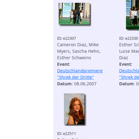
ID: e22307
ID: e22330
Cameron Diaz, Mike
Esther Sc
Myers, Sascha Hehn,
Luise Ma
Esther Schweins
Diaz
Event
:
Event
:
Deutschlandpremiere
Deutschl
"Shrek der Dritte"
"Shrek de
Datum
: 08.06.2007
Datum
: 
ID: e22511