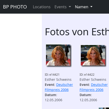
BP PHOTO
Locations
Events
Namen
Fotos von Est
ID: e14421
ID: e14422
Esther Schweins
Esther Schweins
Event
:
Deutscher
Event
:
Deutscher
Filmpreis 2006
Filmpreis 2006
Datum
:
Datum
:
12.05.2006
12.05.2006