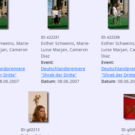
ID: e22331
ID: e22338
hweins, Marie-
Esther Schweins, Marie-
Esther Schweins
rjan, Cameron
Luise Marjan, Cameron
Luise Marjan, C
Diaz
Diaz
Event
:
Event
:
andpremiere
Deutschlandpremiere
Deutschlandpre
r Dritte"
"Shrek der Dritte"
"Shrek der Dritt
08.06.2007
Datum
: 08.06.2007
Datum
: 08.06.2
ID: g02213
ID: g02