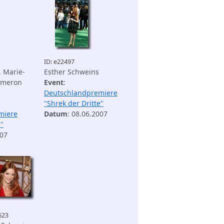
ID: e22497
, Marie-
Esther Schweins
ameron
Event
:
Deutschlandpremiere
"Shrek der Dritte"
miere
Datum
: 08.06.2007
e"
007
623