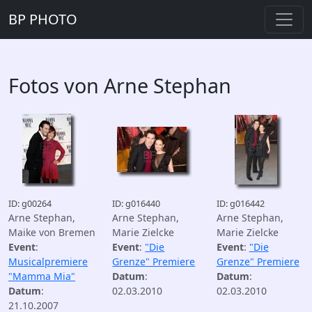
BP PHOTO
Fotos von Arne Stephan
ID: g00264
ID: g016440
ID: g016442
Arne Stephan,
Arne Stephan,
Arne Stephan,
Maike von Bremen
Marie Zielcke
Marie Zielcke
Event
:
Event
:
"Die
Event
:
"Die
Musicalpremiere
Grenze" Premiere
Grenze" Premiere
"Mamma Mia"
Datum
:
Datum
:
Datum
:
02.03.2010
02.03.2010
21.10.2007