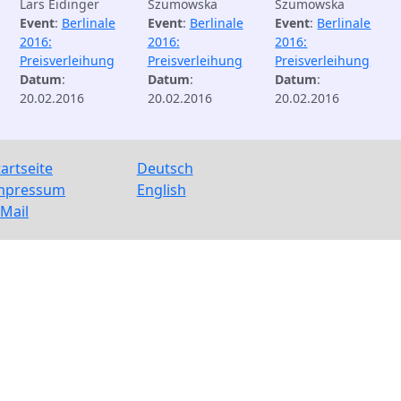
Lars Eidinger
Szumowska
Szumowska
Event
:
Berlinale
Event
:
Berlinale
Event
:
Berlinale
2016:
2016:
2016:
Preisverleihung
Preisverleihung
Preisverleihung
Datum
:
Datum
:
Datum
:
20.02.2016
20.02.2016
20.02.2016
tartseite
Deutsch
mpressum
English
-Mail