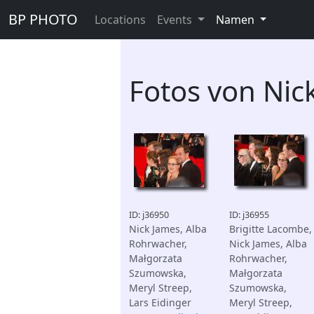
BP PHOTO
Locations
Events
Namen
Fotos von Nic
ID: j36950
ID: j36955
Nick James, Alba
Brigitte Lacombe,
Rohrwacher,
Nick James, Alba
Małgorzata
Rohrwacher,
Szumowska,
Małgorzata
Meryl Streep,
Szumowska,
Lars Eidinger
Meryl Streep,