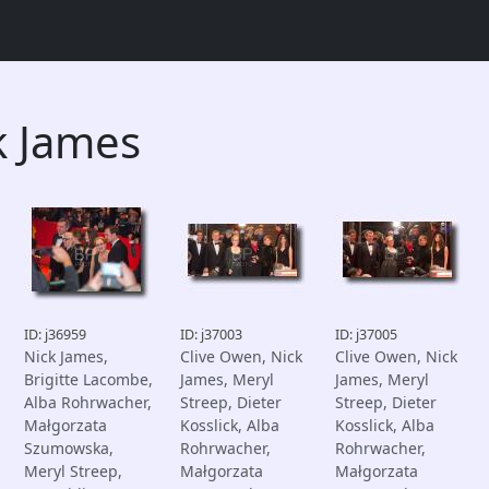
k James
ID: j36959
ID: j37003
ID: j37005
Nick James,
Clive Owen, Nick
Clive Owen, Nick
Brigitte Lacombe,
James, Meryl
James, Meryl
Alba Rohrwacher,
Streep, Dieter
Streep, Dieter
Małgorzata
Kosslick, Alba
Kosslick, Alba
Szumowska,
Rohrwacher,
Rohrwacher,
Meryl Streep,
Małgorzata
Małgorzata